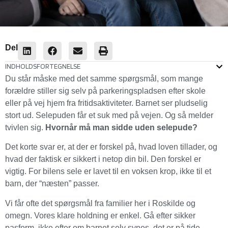
Del
INDHOLDSFORTEGNELSE
Du står måske med det samme spørgsmål, som mange
forældre stiller sig selv på parkeringspladsen efter skole
eller på vej hjem fra fritidsaktiviteter. Barnet ser pludselig
stort ud. Selepuden får et suk med på vejen. Og så melder
tvivlen sig.
Hvornår må man sidde uden selepude?
Det korte svar er, at der er forskel på, hvad loven tillader, og
hvad der faktisk er sikkert i netop din bil. Den forskel er
vigtig. For bilens sele er lavet til en voksen krop, ikke til et
barn, der “næsten” passer.
Vi får ofte det spørgsmål fra familier her i Roskilde og
omegn. Vores klare holdning er enkel. Gå efter sikker
pasform, ikke efter om barnet selv synes, det er på tide.