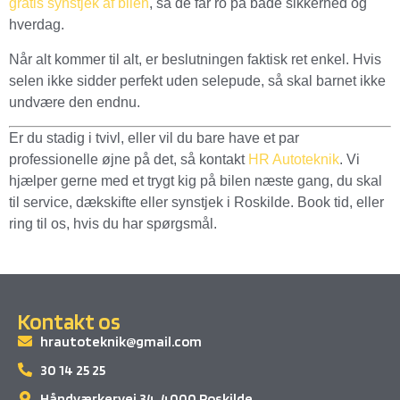
gratis synstjek af bilen
, så de får ro på både sikkerhed og
hverdag.
Når alt kommer til alt, er beslutningen faktisk ret enkel. Hvis
selen ikke sidder perfekt uden selepude, så skal barnet ikke
undvære den endnu.
Er du stadig i tvivl, eller vil du bare have et par
professionelle øjne på det, så kontakt
HR Autoteknik
. Vi
hjælper gerne med et trygt kig på bilen næste gang, du skal
til service, dækskifte eller synstjek i Roskilde. Book tid, eller
ring til os, hvis du har spørgsmål.
Kontakt os
hrautoteknik@gmail.com
30 14 25 25
Håndværkervej 34, 4000 Roskilde