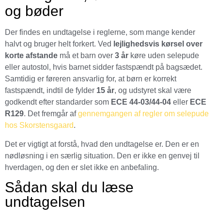
og bøder
Der findes en undtagelse i reglerne, som mange kender
halvt og bruger helt forkert. Ved
lejlighedsvis kørsel over
korte afstande
må et barn over
3 år
køre uden selepude
eller autostol, hvis barnet sidder fastspændt på bagsædet.
Samtidig er føreren ansvarlig for, at børn er korrekt
fastspændt, indtil de fylder
15 år
, og udstyret skal være
godkendt efter standarder som
ECE 44-03/44-04
eller
ECE
R129
. Det fremgår af
gennemgangen af regler om selepude
hos Skorstensgaard
.
Det er vigtigt at forstå, hvad den undtagelse er. Den er en
nødløsning i en særlig situation. Den er ikke en genvej til
hverdagen, og den er slet ikke en anbefaling.
Sådan skal du læse
undtagelsen