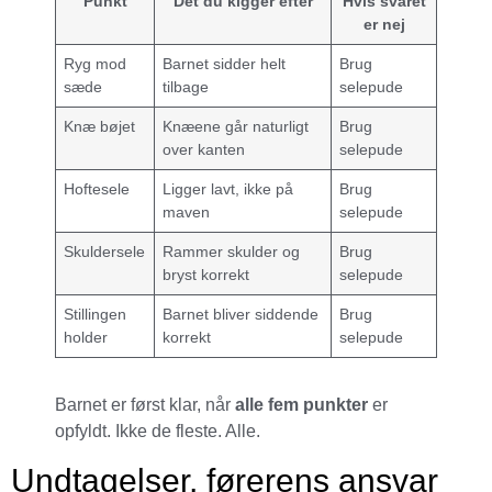
Punkt
Det du kigger efter
Hvis svaret
er nej
Ryg mod
Barnet sidder helt
Brug
sæde
tilbage
selepude
Knæ bøjet
Knæene går naturligt
Brug
over kanten
selepude
Hoftesele
Ligger lavt, ikke på
Brug
maven
selepude
Skuldersele
Rammer skulder og
Brug
bryst korrekt
selepude
Stillingen
Barnet bliver siddende
Brug
holder
korrekt
selepude
Barnet er først klar, når
alle fem punkter
er
opfyldt. Ikke de fleste. Alle.
Undtagelser, førerens ansvar