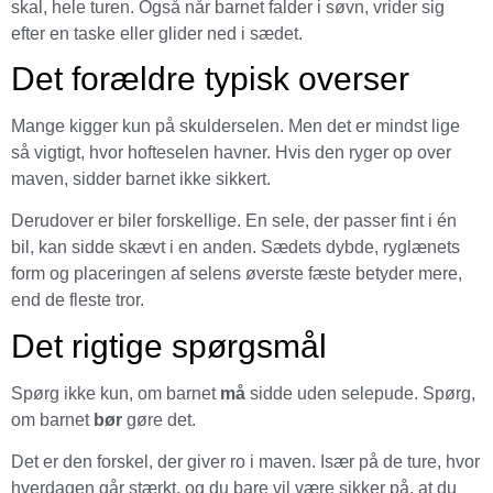
skal, hele turen. Også når barnet falder i søvn, vrider sig
efter en taske eller glider ned i sædet.
Det forældre typisk overser
Mange kigger kun på skulderselen. Men det er mindst lige
så vigtigt, hvor hofteselen havner. Hvis den ryger op over
maven, sidder barnet ikke sikkert.
Derudover er biler forskellige. En sele, der passer fint i én
bil, kan sidde skævt i en anden. Sædets dybde, ryglænets
form og placeringen af selens øverste fæste betyder mere,
end de fleste tror.
Det rigtige spørgsmål
Spørg ikke kun, om barnet
må
sidde uden selepude. Spørg,
om barnet
bør
gøre det.
Det er den forskel, der giver ro i maven. Især på de ture, hvor
hverdagen går stærkt, og du bare vil være sikker på, at du