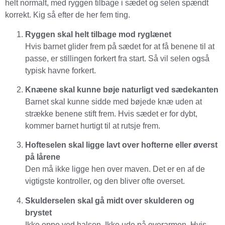
helt normalt, med ryggen tilbage i sædet og selen spændt
korrekt. Kig så efter de her fem ting.
Ryggen skal helt tilbage mod ryglænet
Hvis barnet glider frem på sædet for at få benene til at
passe, er stillingen forkert fra start. Så vil selen også
typisk havne forkert.
Knæene skal kunne bøje naturligt ved sædekanten
Barnet skal kunne sidde med bøjede knæ uden at
strække benene stift frem. Hvis sædet er for dybt,
kommer barnet hurtigt til at rutsje frem.
Hofteselen skal ligge lavt over hofterne eller øverst
på lårene
Den må ikke ligge hen over maven. Det er en af de
vigtigste kontroller, og den bliver ofte overset.
Skulderselen skal gå midt over skulderen og
brystet
Ikke oppe ved halsen. Ikke ude på overarmen. Hvis