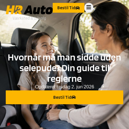
Bestil Tid
Hvornår må man sidde uden
selepude? Din guide til
reglerne
Opdateret
tirsdag 2. jun 2026
Bestil Tid