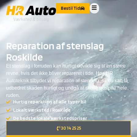
Bestil Tid
Reparation af stenslag
Roskilde
Et stenslag i forruden kan hurtigt udvikle sig til en større
revne, hvis det ikke bliver repareret i tide. Hos HR
Autoteknik tilbyder vi
reparation af stenslag
, så du kan få
udbedret skaden hurtigt og undgå at skulle udskifte hele
ruden.
Hurtig reparation af alle typer bil
Lokalt værksted i Roskilde
De bedste lokale værkstedspriser
30 14 25 25