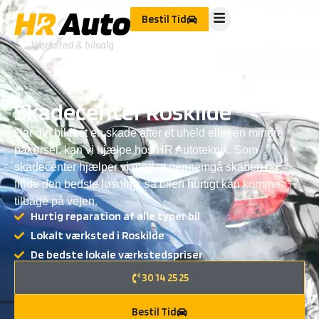
Bestil Tid
Skadecenter Roskilde
Har din bil fået en skade efter et uheld eller en mindre
påkørsel, kan vi hjælpe hos HR Autoteknik. Som
skadecenter
hjælper vi med at gennemgå skaden og
finde den bedste løsning, så bilen hurtigt kan komme
tilbage på vejen.
Hurtig reparation af alle typer bil
Lokalt værksted i Roskilde
De bedste lokale værkstedspriser
30 14 25 25
Bestil Tid