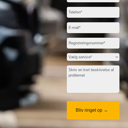
Telefon
(Påkrævet)
E-
mail
(Påkrævet)
Registreringsnummer*
(Påkrævet)
Vælg
service
(Påkrævet)
Beskriv
problemet