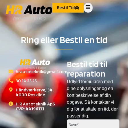
Bestil Tid
Ring eller Bestil en tid
Bestil tid til
reparation
hrautoteknik@gmail.com
30 14 25 25
Udfyld formularen med
dine oplysninger og en
Håndværkervej 34,
4000 Roskilde
kort beskrivelse af din
opgave. Så kontakter vi
H R Autoteknik ApS
CVR: 44196131
dig for at aftale en tid, der
passer dig.
Navn*
(Påkrævet)