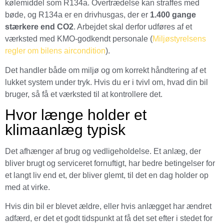
kølemiddel som R134a. Overtrædelse kan straffes med
bøde, og R134a er en drivhusgas, der er
1.400 gange
stærkere end CO2
. Arbejdet skal derfor udføres af et
værksted med KMO-godkendt personale (
Miljøstyrelsens
regler om bilens aircondition
).
Det handler både om miljø og om korrekt håndtering af et
lukket system under tryk. Hvis du er i tvivl om, hvad din bil
bruger, så få et værksted til at kontrollere det.
Hvor længe holder et
klimaanlæg typisk
Det afhænger af brug og vedligeholdelse. Et anlæg, der
bliver brugt og serviceret fornuftigt, har bedre betingelser for
et langt liv end et, der bliver glemt, til det en dag holder op
med at virke.
Hvis din bil er blevet ældre, eller hvis anlægget har ændret
adfærd, er det et godt tidspunkt at få det set efter i stedet for