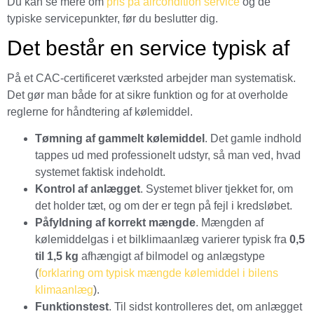
Du kan se mere om
pris på aircondition service
og de
typiske servicepunkter, før du beslutter dig.
Det består en service typisk af
På et CAC-certificeret værksted arbejder man systematisk.
Det gør man både for at sikre funktion og for at overholde
reglerne for håndtering af kølemiddel.
Tømning af gammelt kølemiddel
. Det gamle indhold
tappes ud med professionelt udstyr, så man ved, hvad
systemet faktisk indeholdt.
Kontrol af anlægget
. Systemet bliver tjekket for, om
det holder tæt, og om der er tegn på fejl i kredsløbet.
Påfyldning af korrekt mængde
. Mængden af
kølemiddelgas i et bilklimaanlæg varierer typisk fra
0,5
til 1,5 kg
afhængigt af bilmodel og anlægstype
(
forklaring om typisk mængde kølemiddel i bilens
klimaanlæg
).
Funktionstest
. Til sidst kontrolleres det, om anlægget