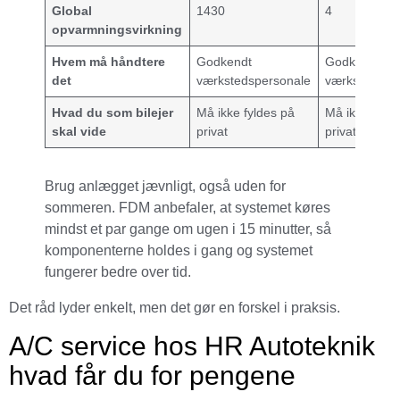
Global
1430
4
opvarmningsvirkning
Hvem må håndtere
Godkendt
Godkendt
det
værkstedspersonale
værkstedspe
Hvad du som bilejer
Må ikke fyldes på
Må ikke fyld
skal vide
privat
privat
Brug anlægget jævnligt, også uden for
sommeren. FDM anbefaler, at systemet køres
mindst et par gange om ugen i 15 minutter, så
komponenterne holdes i gang og systemet
fungerer bedre over tid.
Det råd lyder enkelt, men det gør en forskel i praksis.
A/C service hos HR Autoteknik
hvad får du for pengene