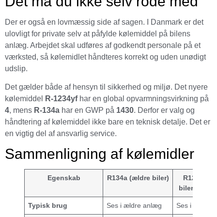
Det må du ikke selv rode med
Der er også en lovmæssig side af sagen. I Danmark er det
ulovligt for private selv at påfylde kølemiddel på bilens
anlæg. Arbejdet skal udføres af godkendt personale på et
værksted, så kølemidlet håndteres korrekt og uden unødigt
udslip.
Det gælder både af hensyn til sikkerhed og miljø. Det nyere
kølemiddel
R-1234yf
har en global opvarmningsvirkning på
4
, mens
R-134a
har en GWP på
1430
. Derfor er valg og
håndtering af kølemiddel ikke bare en teknisk detalje. Det er
en vigtig del af ansvarlig service.
Sammenligning af kølemidler
Egenskab
R134a (ældre biler)
R1234yf (
biler, fra ca
Typisk brug
Ses i ældre anlæg
Ses i nyere 