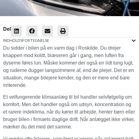
Del
INDHOLDSFORTEGNELSE
Du sidder i bilen på en varm dag i Roskilde. Du drejer
knappen mod koldt, blæseren går i gang, men luften fra
dyserne føles lun. Måske kommer der også en lidt tung lugt,
og ruderne dugger langsommere af, end de plejer. Det er en
situation, mange bilejere kender, og den er mere end bare
irriterende.
Et velfungerende klimaanlæg til bil handler selvfølgelig om
komfort. Men det handler også om udsyn, koncentration og
et rarere indeklima, når du kører til arbejde, henter børn eller
bruger bilen i firmaets daglige drift. Når anlægget ikke virker,
mærker du det med det samme.
Vi møder ofte bilejere, som først reagerer, når anlægget helt