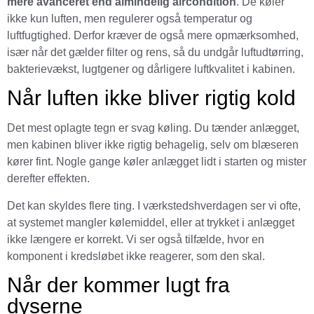
mere avanceret end almindelig aircondition
. De køler
ikke kun luften, men regulerer også temperatur og
luftfugtighed. Derfor kræver de også mere opmærksomhed,
især når det gælder filter og rens, så du undgår luftudtørring,
bakterievækst, lugtgener og dårligere luftkvalitet i kabinen.
Når luften ikke bliver rigtig kold
Det mest oplagte tegn er svag køling. Du tænder anlægget,
men kabinen bliver ikke rigtig behagelig, selv om blæseren
kører fint. Nogle gange køler anlægget lidt i starten og mister
derefter effekten.
Det kan skyldes flere ting. I værkstedshverdagen ser vi ofte,
at systemet mangler kølemiddel, eller at trykket i anlægget
ikke længere er korrekt. Vi ser også tilfælde, hvor en
komponent i kredsløbet ikke reagerer, som den skal.
Når der kommer lugt fra
dyserne