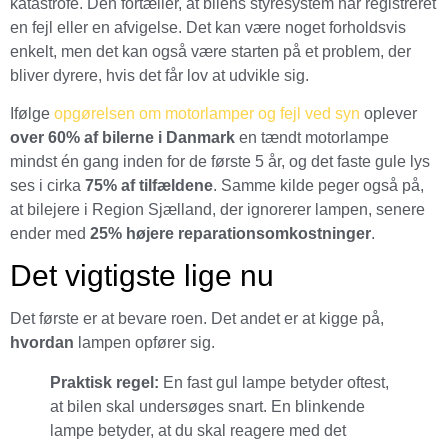
katastrofe. Den fortæller, at bilens styresystem har registreret
en fejl eller en afvigelse. Det kan være noget forholdsvis
enkelt, men det kan også være starten på et problem, der
bliver dyrere, hvis det får lov at udvikle sig.
Ifølge
opgørelsen om motorlamper og fejl ved syn
oplever
over 60% af bilerne i Danmark
en tændt motorlampe
mindst én gang inden for de første 5 år, og det faste gule lys
ses i cirka
75% af tilfældene
. Samme kilde peger også på,
at bilejere i Region Sjælland, der ignorerer lampen, senere
ender med
25% højere reparationsomkostninger
.
Det vigtigste lige nu
Det første er at bevare roen. Det andet er at kigge på,
hvordan
lampen opfører sig.
Praktisk regel:
En fast gul lampe betyder oftest,
at bilen skal undersøges snart. En blinkende
lampe betyder, at du skal reagere med det