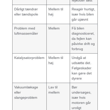
fejlkoder læst
Dårligt tændrør
Mellem til
Reagér hurtigt,
eller tændspole
høj
især hvis bilen
går ujævnt
Problem med
Mellem
Få bilen
luftmassemåler
diagnosticeret,
da fejlen kan
påvirke drift og
forbrug
Katalysatorproblem
Mellem til
Undgå at
høj
udsætte det.
Følgeskader
kan gøre det
dyrere
Vakuumlækage
Lav til
Bør
eller
mellem
undersøges,
slangeproblem
især hvis
motoren går
uroligt