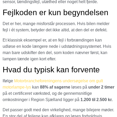
sensor, tændingsfejl, utæthed eller noget helt fjerde.
Fejlkoden er kun begyndelsen
Det er her, mange misforstår processen. Hvis bilen melder
fejl i ét system, betyder det ikke altid, at den del er defekt.
Et klassisk eksempel er, at en fejl i forbrændingen kan
udløse en kode længere nede i udstødningssystemet. Hvis
man bare udskifter den del, som koden nævner først, kan
lampen tænde igen kort efter.
Hvad du typisk kan forvente
Ifølge
Motorbrancheforeningens undersøgelse om gult
motorlampe-lys
kan
88% af sagerne
løses på
under 2 timer
på et certificeret værksted, og de gennemsnitlige
omkostninger i Region Sjælland ligger på
1.200 til 2.500 kr.
Det passer godt med den virkelighed, mange bilejere møder.
En stor del af fejlene kan afklares og løses forholdsvis