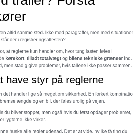
 trailer? Forstå
kører
sten altid samme sted. Ikke med paragraffer, men med situatione
tår der i registreringsattesten?
or, at reglerne kun handler om, hvor tung lasten føles i
åde
kørekort
,
tilladt totalvægt
og
bilens tekniske grænser
ind.
g ud, men stadig give problemer, hvis tallene ikke passer sammen.
at have styr på reglerne
en det handler lige så meget om sikkerhed. En forkert kombinatio
re bremselængde og en bil, der føles urolig på vejen.
is du bliver stoppet, men også hvis du først opdager problemet, 
er lygterne ikke virker.
ne huske alle regler udenad. Det er at vide, hvilke få ting du