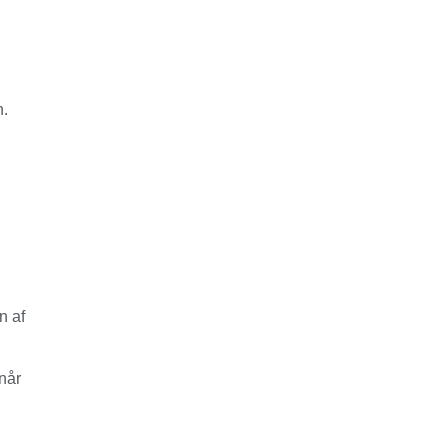
n.
n af
når