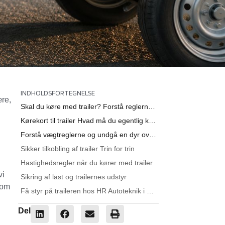
INDHOLDSFORTEGNELSE
ære,
Skal du køre med trailer? Forstå reglerne før du kører
Kørekort til trailer Hvad må du egentlig køre med
Forstå vægtreglerne og undgå en dyr overlæsning
Sikker tilkobling af trailer Trin for trin
Hastighedsregler når du kører med trailer
vi
Sikring af last og trailernes udstyr
 om
Få styr på traileren hos HR Autoteknik i Roskilde
Del