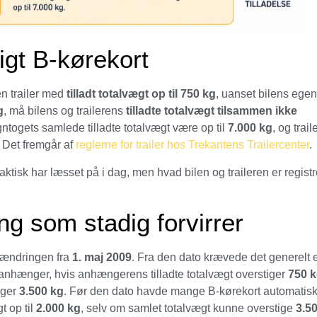
gt B-kørekort
n trailer med
tilladt totalvægt op til 750 kg
, uanset bilens egen
g
, må bilens og trailerens
tilladte totalvægt tilsammen ikke
togets samlede tilladte totalvægt være op til
7.000 kg
, og trail
. Det fremgår af
reglerne for trailer hos Trekantens Trailercenter
.
faktisk har læsset på i dag, men hvad bilen og traileren er registr
ng som stadig forvirrer
gelændringen fra
1. maj 2009
. Fra den dato krævede det generelt e
n anhænger, hvis anhængerens tilladte totalvægt overstiger
750 
iger
3.500 kg
. Før den dato havde mange B-kørekort automatisk
t op til
2.000 kg
, selv om samlet totalvægt kunne overstige
3.5