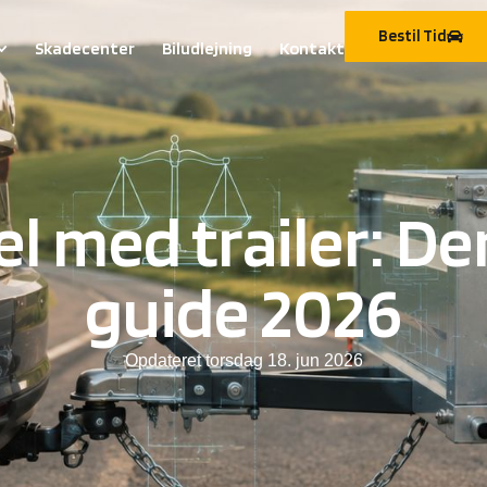
Bestil Tid
Skadecenter
Biludlejning
Kontakt
el med trailer: D
guide 2026
Opdateret
torsdag 18. jun 2026