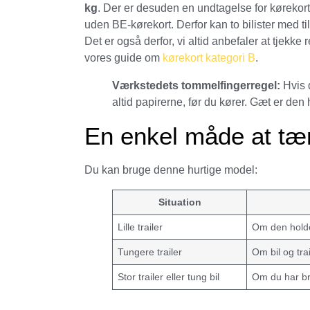
kg
. Der er desuden en undtagelse for kørekort
uden BE-kørekort. Derfor kan to bilister med t
Det er også derfor, vi altid anbefaler at tjekke
vores guide om
kørekort kategori B
.
Værkstedets tommelfingerregel:
Hvis d
altid papirerne, før du kører. Gæt er den h
En enkel måde at tæ
Du kan bruge denne hurtige model:
Situation
Lille trailer
Om den holder
Tungere trailer
Om bil og tra
Stor trailer eller tung bil
Om du har br