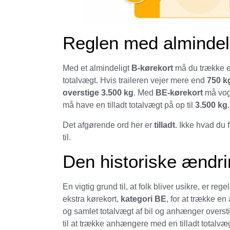
Reglen med almindeli
Med et almindeligt
B-kørekort
må du trække e
totalvægt. Hvis traileren vejer mere end
750 k
overstige 3.500 kg
. Med
BE-kørekort
må vogn
må have en tilladt totalvægt på op til
3.500 kg
Det afgørende ord her er
tilladt
. Ikke hvad du 
til.
Den historiske ændri
En vigtig grund til, at folk bliver usikre, er re
ekstra kørekort,
kategori BE
, for at trække e
og samlet totalvægt af bil og anhænger overst
til at trække anhængere med en tilladt totalvæg