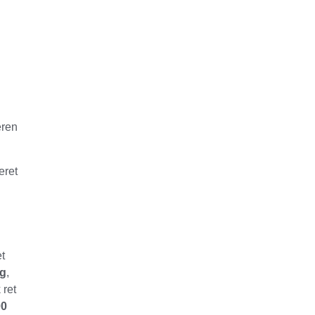
eren
eret
t
kg
,
 ret
00