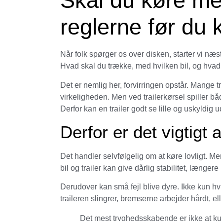
Skal du køre med
reglerne før du 
Når folk spørger os over disken, starter vi næ
Hvad skal du trække, med hvilken bil, og hvad s
Det er nemlig her, forvirringen opstår. Mange tr
virkeligheden. Men ved trailerkørsel spiller b
Derfor kan en trailer godt se lille og uskyldi
Derfor er det vigtigt 
Det handler selvfølgelig om at køre lovligt. M
bil og trailer kan give dårlig stabilitet, længe
Derudover kan små fejl blive dyre. Ikke kun hv
traileren slingrer, bremserne arbejder hårdt, ell
Det mest tryghedsskabende er ikke at kun