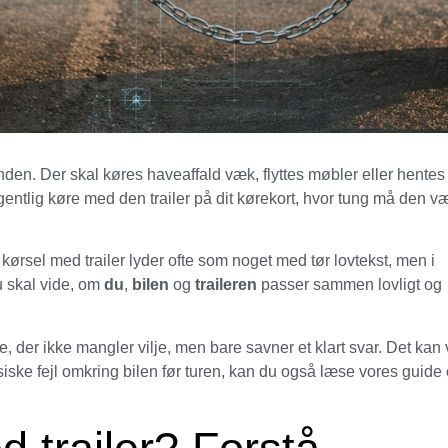
den. Der skal køres haveaffald væk, flyttes møbler eller hentes
gentlig køre med den trailer på dit kørekort, hvor tung må den v
kørsel med trailer lyder ofte som noget med tør lovtekst, men i
u skal vide, om
du
,
bilen
og
traileren
passer sammen lovligt og
e, der ikke mangler vilje, men bare savner et klart svar. Det kan 
siske fejl omkring bilen før turen, kan du også læse vores guide