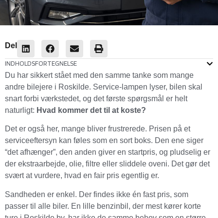
Del
INDHOLDSFORTEGNELSE
Du har sikkert stået med den samme tanke som mange
andre bilejere i Roskilde. Service-lampen lyser, bilen skal
snart forbi værkstedet, og det første spørgsmål er helt
naturligt:
Hvad kommer det til at koste?
Det er også her, mange bliver frustrerede. Prisen på et
serviceeftersyn kan føles som en sort boks. Den ene siger
“det afhænger”, den anden giver en startpris, og pludselig er
der ekstraarbejde, olie, filtre eller sliddele oveni. Det gør det
svært at vurdere, hvad en fair pris egentlig er.
Sandheden er enkel. Der findes ikke én fast pris, som
passer til alle biler. En lille benzinbil, der mest kører korte
ture i Roskilde by, har ikke de samme behov som en større