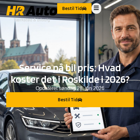
Bestil Tid
Service på bil pris: Hvad
koster det i Roskilde i 2026?
Opdateret
søndag 28. jun 2026
Bestil Tid