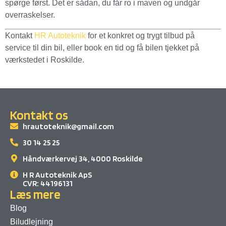
spørge først. Det er sådan, du får ro i maven og undgår
overraskelser.
Kontakt
HR Autoteknik
for et konkret og trygt tilbud på
service til din bil, eller book en tid og få bilen tjekket på
værkstedet i Roskilde.
Kontakt os
hrautoteknik@gmail.com
30 14 25 25
Håndværkervej 34, 4000 Roskilde
H R Autoteknik ApS
CVR: 44196131
Læs mere
Blog
Biludlejning