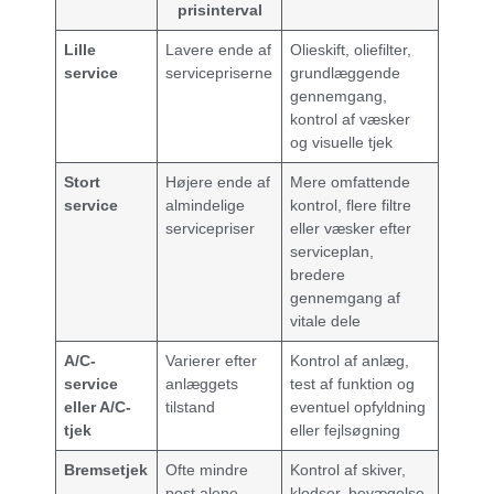
prisinterval
Lille
Lavere ende af
Olieskift, oliefilter,
service
servicepriserne
grundlæggende
gennemgang,
kontrol af væsker
og visuelle tjek
Stort
Højere ende af
Mere omfattende
service
almindelige
kontrol, flere filtre
servicepriser
eller væsker efter
serviceplan,
bredere
gennemgang af
vitale dele
A/C-
Varierer efter
Kontrol af anlæg,
service
anlæggets
test af funktion og
eller A/C-
tilstand
eventuel opfyldning
tjek
eller fejlsøgning
Bremsetjek
Ofte mindre
Kontrol af skiver,
post alene,
klodser, bevægelse