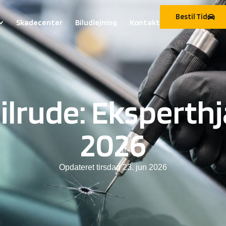
Bestil Tid
Skadecenter
Biludlejning
Kontakt
ilrude: Eksperthj
2026
Opdateret
tirsdag 23. jun 2026