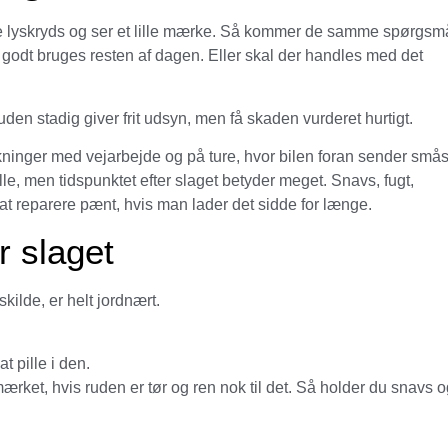
e lyskryds og ser et lille mærke. Så kommer de samme spørgsm
n godt bruges resten af dagen. Eller skal der handles med det
 ruden stadig giver frit udsyn, men få skaden vurderet hurtigt.
ninger med vejarbejde og på ture, hvor bilen foran sender små
e, men tidspunktet efter slaget betyder meget. Snavs, fugt,
 at reparere pænt, hvis man lader det sidde for længe.
er slaget
kilde, er helt jordnært.
t pille i den.
mærket, hvis ruden er tør og ren nok til det. Så holder du snavs 
.