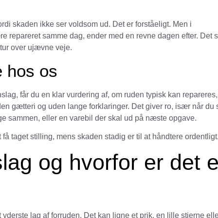
ordi skaden ikke ser voldsom ud. Det er forståeligt. Men i
være repareret samme dag, ender med en revne dagen efter. Det 
 tur over ujævne veje.
e hos os
enslag, får du en klar vurdering af, om ruden typisk kan repareres,
uden gætteri og uden lange forklaringer. Det giver ro, især når du 
ge sammen, eller en varebil der skal ud på næste opgave.
 få taget stilling, mens skaden stadig er til at håndtere ordentligt
lag og hvorfor er det e
 yderste lag af forruden. Det kan ligne et prik, en lille stjerne elle