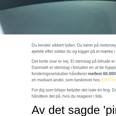
Du kender sikkert lyden. Du kører på motorveje
øjeblik efter sidder du og kigger på et mærke i
Det korte svar er nej. Et stenslag på bilrude er o
Danmark er stenslag i forruden en af de hyppi
forsikringsselskaber håndterer
mellem 60.000
en markant andel, som beskrevet hos
IDA For
For dig som bilejer betyder det især én ting. Du
håndtere det på, hvis du reagerer i tide.
Av det sagde 'p