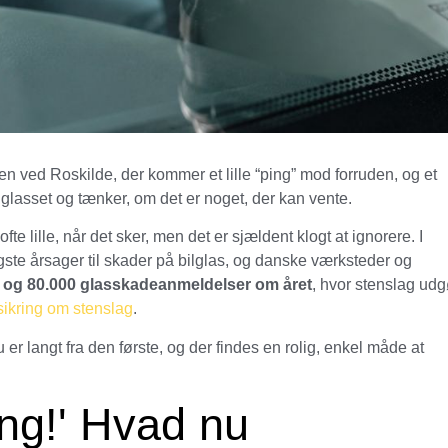
n ved Roskilde, der kommer et lille “ping” mod forruden, og et
 glasset og tænker, om det er noget, der kan vente.
fte lille, når det sker, men det er sjældent klogt at ignorere. I
gste årsager til skader på bilglas, og danske værksteder og
 og 80.000 glasskadeanmeldelser om året
, hvor stenslag udg
sikring om stenslag
.
 er langt fra den første, og der findes en rolig, enkel måde at
ing!' Hvad nu