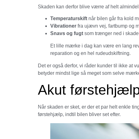
Skaden kan derfor blive værre af helt almindel
Temperaturskift
når bilen går fra kold 
Vibrationer
fra ujævn vej, fartbump og 
Snavs og fugt
som trænger ned i skade
Et lille mærke i dag kan være en lang rev
reparation og en hel rudeudskiftning.
Det er også derfor, vi råder kunder til ikke a
betyder mindst lige så meget som selve mærke
Akut førstehjælp 
Når skaden er sket, er der et par helt enkle t
førstehjælp, indtil bilen bliver set efter.