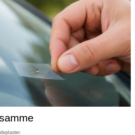
t samme
udeplaster.