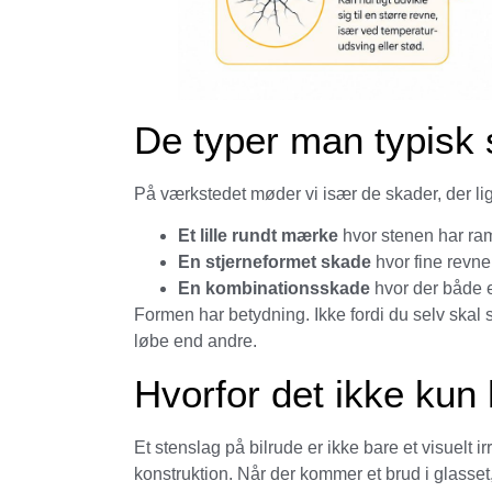
De typer man typisk 
På værkstedet møder vi især de skader, der li
Et lille rundt mærke
hvor stenen har ramt
En stjerneformet skade
hvor fine revne
En kombinationsskade
hvor der både e
Formen har betydning. Ikke fordi du selv skal st
løbe end andre.
Hvorfor det ikke ku
Et stenslag på bilrude er ikke bare et visuelt 
konstruktion. Når der kommer et brud i glasset,