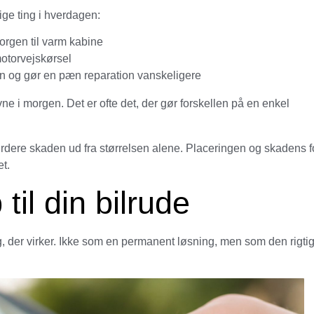
ige ting i hverdagen:
morgen til varm kabine
motorvejskørsel
n og gør en pæn reparation vanskeligere
ne i morgen. Det er ofte det, der gør forskellen på en enkel
t vurdere skaden ud fra størrelsen alene. Placeringen og skadens 
t.
til din bilrude
ing, der virker. Ikke som en permanent løsning, men som den rigti